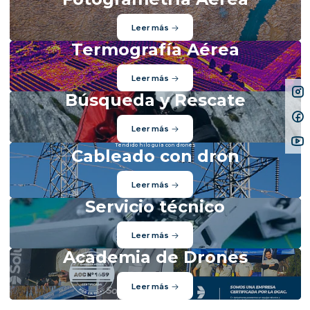
Leer más
Termografía Aérea
Leer más
Búsqueda y Rescate
Leer más
Tendido hilo guía con drones
Cableado con dron
Leer más
Servicio técnico
Leer más
Academia de Drones
Leer más