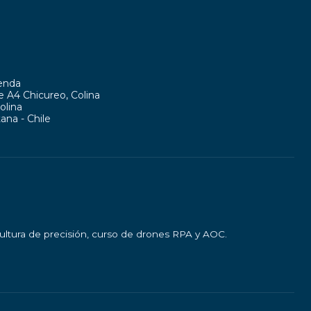
ienda
te A4 Chicureo, Colina
olina
ana - Chile
cultura de precisión, curso de drones RPA y AOC.