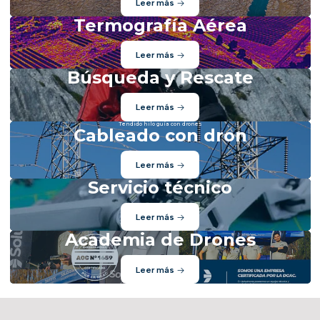
Leer más
Termografía Aérea
Leer más
Búsqueda y Rescate
Leer más
Tendido hilo guía con drones
Cableado con dron
Leer más
Servicio técnico
Leer más
Academia de Drones
Leer más