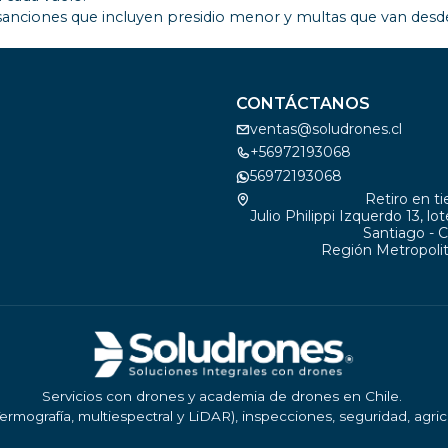
anciones que incluyen presidio menor y multas que van desde
CONTÁCTANOS
ventas@soludrones.cl
+56972193068
56972193068
Retiro en t
Julio Philippi Izquerdo 13, lo
Santiago - C
Región Metropolit
Servicios con drones y academia de drones en Chile.
ermografía, multiespectral y LiDAR), inspecciones, seguridad, agri