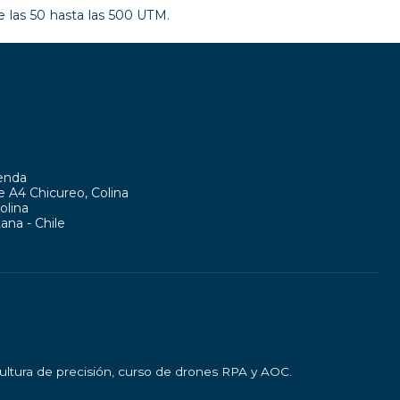
 las 50 hasta las 500 UTM.
ienda
te A4 Chicureo, Colina
olina
ana - Chile
cultura de precisión, curso de drones RPA y AOC.