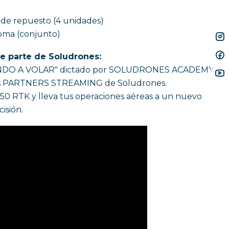
a
de repuesto (4 unidades)
oma (conjunto)
de parte de Soludrones:
IENDO A VOLAR" dictado por SOLUDRONES ACADEMY.
tes PARTNERS STREAMING de Soludrones.
350 RTK y lleva tus operaciones aéreas a un nuevo
isión.