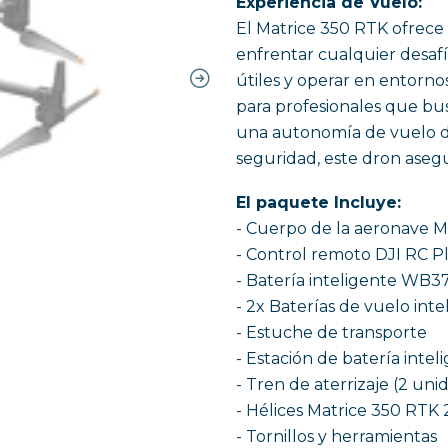
Experiencia de Vuelo:
El Matrice 350 RTK ofrece 
enfrentar cualquier desafí
útiles y operar en entorno
para profesionales que bus
una autonomía de vuelo de
seguridad, este dron asegu
El paquete Incluye:
- Cuerpo de la aeronave M
- Control remoto DJI RC P
- Batería inteligente WB3
- 2x Baterías de vuelo int
- Estuche de transporte
- Estación de batería inte
- Tren de aterrizaje (2 uni
- Hélices Matrice 350 RTK 2
- Tornillos y herramientas