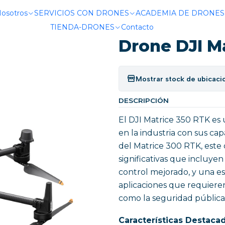
DA SOLUDRONES
Drones
Drones Industriales
Drone DJI Ma
Nosotros
SERVICIOS CON DRONES
ACADEMIA DE DRONES
TIENDA-DRONES
Contacto
|
Drone DJI M
Mostrar stock de ubicaci
DESCRIPCIÓN
El DJI Matrice 350 RTK es
en la industria con sus c
del Matrice 300 RTK, este
significativas que incluye
control mejorado, y una est
aplicaciones que requieren 
como la seguridad pública, 
Características Destacad