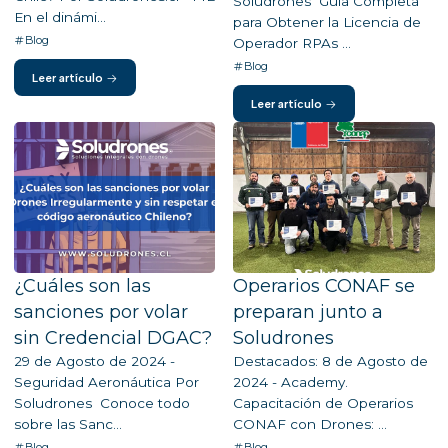
Soludrones Guía Completa
En el dinámi...
para Obtener la Licencia de
Blog
Operador RPAs ...
Blog
Leer artículo
Leer artículo
¿Cuáles son las
Operarios CONAF se
sanciones por volar
preparan junto a
sin Credencial DGAC?
Soludrones
29 de Agosto de 2024 -
Destacados: 8 de Agosto de
Seguridad Aeronáutica Por
2024 - Academy.
Soludrones Conoce todo
Capacitación de Operarios
sobre las Sanc...
CONAF con Drones: ...
Blog
Blog