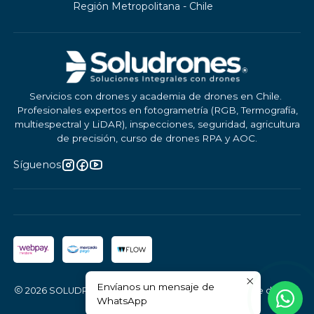
Región Metropolitana - Chile
Servicios con drones y academia de drones en Chile.
Profesionales expertos en fotogrametría (RGB, Termografía,
multiespectral y LiDAR), inspecciones, seguridad, agricultura
de precisión, curso de drones RPA y AOC.
Síguenos
Envíanos un mensaje de
2026 SOLUDRONES | Servicios aéreo y Academia de drones.
WhatsApp
Todos los derechos reservados