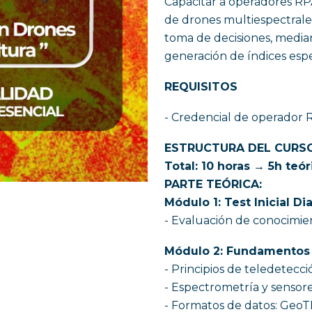
Capacitar a operadores RPA
de drones multiespectrales
toma de decisiones, median
generación de índices espe
REQUISITOS
- Credencial de operador 
ESTRUCTURA DEL CURS
Total: 10 horas → 5h teór
PARTE TEÓRICA:
Módulo 1: Test Inicial D
- Evaluación de conocimien
Módulo 2: Fundamentos d
- Principios de teledetecció
- Espectrometría y sensore
- Formatos de datos: GeoTI