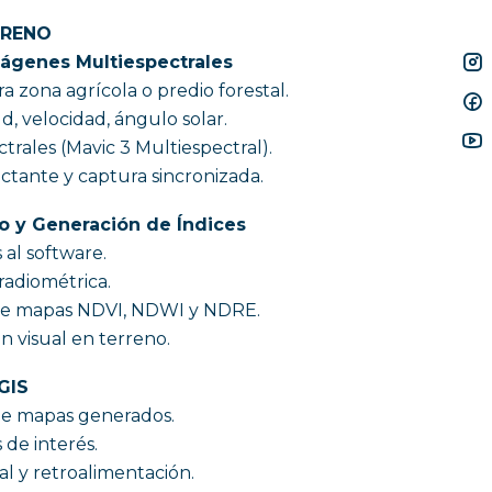
RRENO
ágenes Multiespectrales
ra zona agrícola o predio forestal.
ud, velocidad, ángulo solar.
trales (Mavic 3 Multiespectral).
ectante y captura sincronizada.
o y Generación de Índices
al software.
radiométrica.
de mapas NDVI, NDWI y NDRE.
n visual en terreno.
GIS
s de mapas generados.
de interés.
al y retroalimentación.