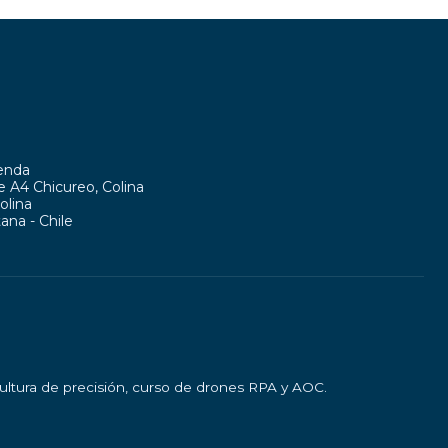
ienda
te A4 Chicureo, Colina
olina
ana - Chile
cultura de precisión, curso de drones RPA y AOC.