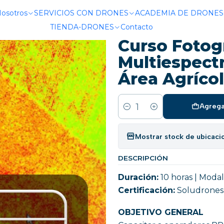
mipresencial
Curso Fotogrametria y Análisis Multiespectral co
Nosotros
SERVICIOS CON DRONES
ACADEMIA DE DRONES
TIENDA-DRONES
Contacto
|
Curso Fotogr
Multiespectr
Área Agrícol
Agrega
Cantidad
Mostrar stock de ubicaci
DESCRIPCIÓN
Duración:
10 horas | Modal
Certificación:
Soludrones
OBJETIVO GENERAL