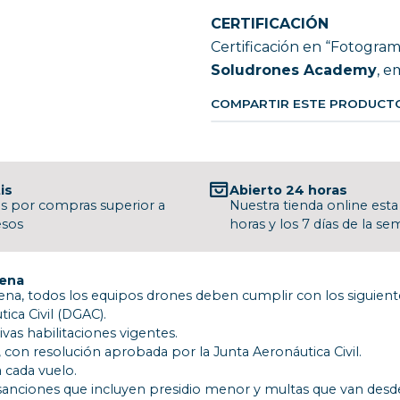
CERTIFICACIÓN
Certificación en “Fotogra
Soludrones Academy
, e
COMPARTIR ESTE PRODUCT
is
Abierto 24 horas
is por compras superior a
Nuestra tienda online esta 
esos
horas y los 7 días de la s
lena
na, todos los equipos drones deben cumplir con los siguiente
ica Civil (DGAC).
ivas habilitaciones vigentes.
 con resolución aprobada por la Junta Aeronáutica Civil.
 cada vuelo.
anciones que incluyen presidio menor y multas que van desde