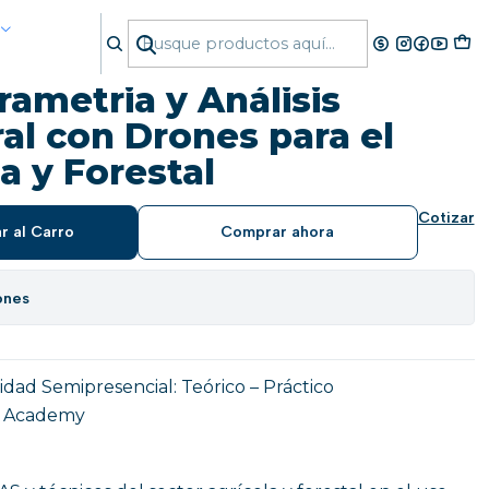
n Drones para el Área Agrícola y Forestal
ametria y Análisis
al con Drones para el
a y Forestal
Cotizar
r al Carro
Comprar ahora
ones
idad Semipresencial: Teórico – Práctico
 Academy